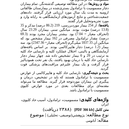
مواد و روش‌ها:
در این مطالعه توصیفی گذشته‌نگر، تمام بیماران
دچار مسمومیت با ترامادول بستری‌شده در بیمارستان طالقانی
ارومیه به مدت یک سال مورد ارزیابی قرار گرفتند. داده‌های
جمعیت‌شناختی و نتایج آزمون‌های آزمایشگاهی به رایانه وارد و
مورد تجزیه‌وتحلیل قرار گفتند.
یافته‌ها:
از 254 بیمار موردبررسی، 219 (86.2 درصد) مذکر و 35
(13.8 درصد) مؤنث بودند. میانگین سنی بیماران 23.29 سال
(انحراف معیار = 7.04) بود. بیشتر بیماران مجرد بودند (69.3
درصد). مقدار ترامادول مصرفی در 162 بیمار مشخص بود که
میانگین آن 1837.35 میلی‌گرم (انحراف معیار= 2347.36) بود. سه
بیمار (1.2 درصد) دچار هایپرکالمی بودند. بر اساس یافته‌های
آزمایشگاهی و بالینی، اختلال عملکرد کلیه و نارسایی حاد کلیه
به ترتیب در 29 و 6 بیمار تشخیص داده شد. چهار بیمار دچار
نارسایی حاد کلیه با درمان بهبود یافتند، یک نفر تحت همودیالیز
قرار گرفت و یک بیمار علیرغم مراقبت‌های پزشکی فوت
گردید.
بحث و نتیجه‌گیری:
نارسایی حاد کلیه و هایپرکالمی از عوارض
مسمومیت با ترامادول هستند که باید در تشخیص، درمان و
پیگیری این بیماران موردتوجه قرار گیرند. مطالعه ما می‌تواند
مقدمه‌ای برای مطالعات بعدی در مورد عوارض کلیوی
مسمومیت با ترامادول باشد.
واژه‌های کلیدی:
،
،
،
مسمومیت
ترامادول
آسیب حاد کلیوی
ایران
(۲۳۸۸ دریافت)
متن کامل
[PDF 366 kb]
نوع مطالعه:
| موضوع
پژوهشي(توصیفی- تحلیلی)
مقاله:
آناتومی