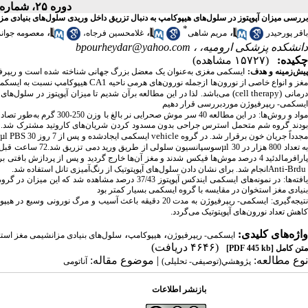
دوره ۲۵، شماره ۷ - ( ماهنامه مهر ۱۳۹۳ )
بررسی میزان آپوپتوز در سلول‌های هیپوکامپ به دنبال تزریق داخل وریدی سلول‌های بنیاد
*
،
،
،
باقر پورحیدر
مریم شاهی
غلامحسین فرجاه،
معصومه جوانم
دانشکده پزشکی ارومیه، ،
bpourheydar@yahoo.com
چکیده:
(۱۵۷۲۷ مشاهده)
یش‌زمینه و هدف:
ایسکمی مغزی به‌عنوان یک معضل بزرگ جهانی شناخته شده است و ریپرفیوژ
CA1
غز و انواع خاصی از نورون‌ها ازجمله نورون‌های هرمی ناحیه
هیپوکامپ نسبت به ایسکمی
(cell therapy)
رمانی
می‌باشد. لذا در این مطالعه برآن شدیم تا میزان آپوپتوز در سلول‌ه
ایسکمی- ریپرفیوژن موردبررسی قرار دهیم
واد و روش‌ها: در این مطالعه 40 سر موش صحرایی نر بالغ با وزن 250-300 گرم به‌طور تصادفی به پنج گروه هشت‌تایی تقسیم شدند که شامل گروه‌های کنترل، شم، ایسکمی،
بودند گروه شم متحمل استرس جراحی بدون مسدود کردن شریان‌های کاروتید مشترک شد.
µl PBS
vehicle
جدداً جریان خون برقرار شد. در گروه
ایسکمی ایجادشده و پس از 7 روز 30
ا
µl
ه تعداد 800 هزار در 30
سوسپانسیون سلولی از طریق ورید دمی تزریق شد.72 ساعت قبل از تزریق سلول‌ها با
ارافرمالدئید 4 درصد موش‌ها فیکس شدند و مغز آن‌ها خارج گردید و پس از پردازش بافتی برش‌های 5 میکرونی تهیه شد. جهت شناسایی سلول‌های
.
Anti-Brdu
انجام شد. برای نشان دادن سلول‌های آپوپتوتیک از رنگ‌آمیزی تانل استفاده شد
بنیادی مغز استخوان در مقایسه با گروه ایسکمی بسیار کمتر بود
تیجه‌گیری: ایسکمی- ریپرفیوژن به مدت 20 دقیقه باعث آسیب و مرگ نورونی وسیع در هیپوکامپ به‌ویژه در ناحیه
.
کاهش تعداد نورون‌های آپوپتوتیک می‌گردد
واژه‌های کلیدی:
،
،
ایسکمی- ریپرفیوژن
هیپوکامپ
سلول‌های بنیادی مزانشیمی مغز است
(۴۶۴۶ دریافت)
متن کامل
[PDF 445 kb]
نوع مطالعه:
| موضوع مقاله:
پژوهشي(توصیفی- تحلیلی)
آناتومی
بازنشر اطلاعات