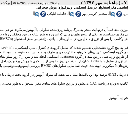
|
جلد ۲۵ شماره ۷ صفحات ۵۹۷-۵۸۶
برگشت 
ی مزانشیمی مغز استخوان در مدل ایسکمی- ریپرفیوژن موش صحرایی
،
،
رد
مجتبی کریمی پور
فاطمه اتابکی
ن متعاقب آن درنهایت منجر به مرگ برنامه‌ریزی‌شده سلولی یا آپوپتوز می‌گردد. نواحی 
 مغزی حساس‌ترند. یکی از روش‌های درمانی که امروزه به‌طور شایع در بین محققین رواج د
BMSCs)
ای هیپوکامپ را پس از تزریق داخل وریدی سلول‌های بنیادی مزانشیمی مغز استخوان
nt
vehicle
،
 در گروه ایسکمی شریان‌های کاروتید مشترک هردو طرف به مدت بیست دقیقه مسدود شد
treatment
ز طریق ورید دمی تزریق شد. در گروه
ایسکمی ایجاد شد و پس از 7 روز سلول‌های
Brdu
نشان‌دار شدند. در روز 12 پس از ایسکمی با روش پرفیوژن دا
BMSC
بررسی ایمونوهیستوشیمی با آ
یافته‌ها: در نمونه‌های ایسکمی ایندکس آپوپتوز 37/43 درصد مشاهده شد که این میزان در گروه درمان 61/23 درصد بود این یافته‌ها نشان می‌دهند که میزان آپوپتوز در گروه تح
CA1
می‌شود و تزریق سلول‌های بنیادی مغز استخوان به‌طور معنی‌د
،
خوان
آپوپتوز