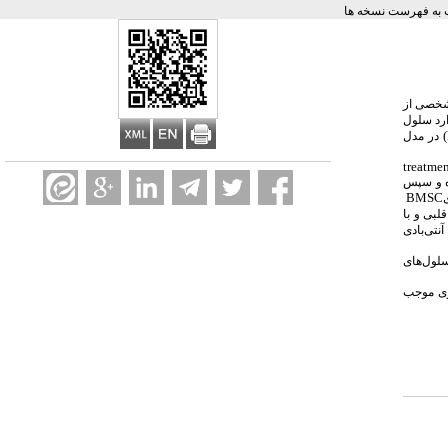
به فهرست نسخه ها
مشخصی از
ارد سلول
(
در مدل
treatme
ه و سپس
BMSC
خل قلبی و با
نتی‌بادی
ت درمان با سلول‌های
اری موجب