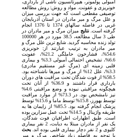
آمبولی پولمونر، هیپرتانسیون ناشی از بارداری،
خونریزی و عفونت. مواد و روش: روش مطالعه
توصیفی مقطعی است که جهت بررسی میزان
و علل مرگ و میر مادران در استان آذربایجان
غربی در فاصله سالهای 1374 تا 1376 انجام
گرفته است.
نتایج
میزان مرگ و میر مادران در
طی 3 سال مطالعه، 38.5 مورد در هر 100000
تولد زنده محاسبه گردید. شایع ترین علل مرگ و
میر مادران به ترتیب عبارتند از: خونریزی
54.6%، فشارخون حاملگی 21.2%، عفونت
6.6%، تشخیص احتمالی آمبولی 3.3% و بیماری
قلبی زمینه ای (مرگ غیر مستقیم مادری)
3.3%، علل 12% از مرگ و میرها ناشناخته بود.
58.5% از فوت شدگان تحت مراقبت های دوران
بارداری قرار داشتند و 36.9% از آنان تحت
هیچگونه مراقبتی نبوده و وضع مراقبتی 4.6%
نیز نامشخص بود. در 73.3% از موارد مراقبت
توسط بهورز، 15.8% توسط ماما و 15.6% توسط
پزشک انجام گرفته بود. 85.5% از زایمان ها به
طریقه واژینال و 14.5% تحت عمل سزارین بوده
است. طبق اظهارات اطرافیان فوت شدگان،
یک نفر از مادران مبتلا به دیابت، 2 نفر بیماری
کلیوی و 2 نفر دچار بیماری قلبی بوده اند.
بحث
با توجه به فاصله زیاد شاخص مرگ و میر