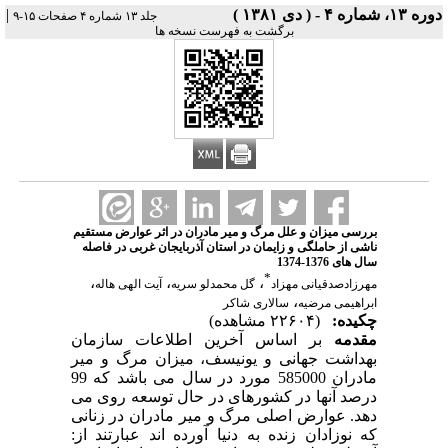
دوره ۱۳، شماره ۴ - ( دى ۱۳۸۱ )
|
جلد ۱۳ شماره ۴ صفحات ۱۵-۹
برگشت به فهرست نسخه ها
بررسی میزان و علل مرگ و میر مادران در اثر عوارض مستقیم
ناشی از حاملگی و زایمان در استان آذربایجان غربی در فاصله
سال های 1376-1374
*
،
،
،
مهرزادصدقیانی مهزاد
گل محمدلو سریه
آیت الهی هاله
،
ابراهیمی مرضیه
سالاری شاکر
چکیده:
(۲۲۶۰۴ مشاهده)
مقدمه
بر اساس آخرین اطلاعات سازمان
بهداشت جهانی و یونیسف، میزان مرگ و میر
مادران 585000 مورد در سال می باشد که 99
درصد آنها در کشورهای در حال توسعه روی می
دهد. عوارض اصلی مرگ و میر مادران در زنانی
که نوزادان زنده به دنیا آورده اند عبارتند از: