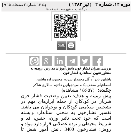
دوره ۱۴، شماره ۲ - ( تير ۱۳۸۲ )
|
جلد ۱۴ شماره ۲ صفحات ۱۵-۹
برگشت به فهرست نسخه ها
بررسی میزان فشار خون دانش آموزان مدارس ارومیه به
منظور تعیین استاندارد فشار خون
*
،
،
،
پاشاپور نادر
گل محمدلو سریه
محمودزاده هاشم
،
،
اسماعیلی مقدم بابک
سیدجوادین هادی
سالاری شاکر
چکیده:
(۱۵۶۵۷ مشاهده)
پیش زمینه و هدف: تعیین وضعیت فشار خون
شریان در کودکان از جمله ابزارهای مهم در
تشخیص سلامتی کودکان و نوجوانان می باشد.
تفسیر فشارخون به منحنی استاندارد وابسته
است که خود تحت تاثیر وزن، جنس، قد و
شرایط محیطی و توده عضلانی قرار دارد.مواد و
روش: فشارخون 3400 دانش آموز شش تا