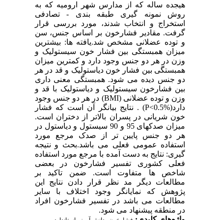
هیجده ساله که از مدارس شهر ارومیه که به
روش نمونه گیری طبقه بندی - تصادفی
استخراج و انتخاب شدند، مورد بررسی قرار
گرفت. مقادیر فشارخون بر اساس جنس، سن
و توده عضلانی مشخص شد.یافته ها: بیشترین
میزان همبستگی بین فشار خون سیستولیک و
وزن در هر دو جنس وجود دارد و کمترین میزان
همبستگی بین فشار خون دیاستولیک و قد در هر
دو جنس دیده می شود. همبستگی معنی داری
بین فشارخون سیستولیک و دیاستولیک با قد و
وزن و توده عضلانی (BMI) در هر دو جنس وجود
دارد(P<0.5%) . نتایج بیانگر آن است که فشار
خون شریانی در پسران بالاتر از دختران است.
میزان صدکهای 95 و 90 سیستول و دیاستول در
هر دو جنس پایین تر از صدک مرجع مورد
استفاده عمومی فعلی می باشد.بحث و نتیجه
گیری: نتایج به دست آمده با مرجع مورد استفاده
فعلی کشوری تفسیر فشارخون در بعضی
شاخص ها متفاوت است. ضمن تاکید بر
مطالعات دیگر مد نظر قرار دادن نتایج این
پژوهش که نمایانگر وجود اختلاف با سایر
مطالعات می باشد در تفسیر فشارخون افراد
در منطقه پیشنهاد می شود.
واژه‌های کلیدی:
،
،