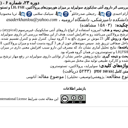
دوره ۲۳، شماره ۶ - ( دوماهنامه بهمن-اسفند ۱۳۹۱ )
بررسی اثر داروی آنتی سایکوزی سولپراید بر میزان هورمون‌های پرولاکتین، LH، FSH و تستوسترون سرمی در موش‌های نر بالغ
*
،
،
،
آرام احمدی
رجبعلی صدرخانلو
سیامک سلامی
ثریا محمودیا
دانشکده دامپزشکی، دانشگاه ارومیه ،
asaderkhanlou@yahoo.com
چکیده:
(۱۵۸۰۳ مشاهده)
atypical
یش زمینه و هدف:
امروزه استفاده از انواع داروهای آنتی سایکوتیک غیرمرسوم (
) د
ترشح پرولاکتین می‌باشد رو به افزایش است. هدف از این مطالعه بررسی اثر داروی سولپراید 
واد و روش کار
H
داخل صفاقی تزریق شد. سپس نمونه‌های خون از هر 3 گروه بدست آمده و میزان پرولاکتین،
افته‌ها:
نتایج تحلیل آماری نشان داد که مصرف این دارو سبب افزایش معنی داری در میزان پ
LH,FSH
و تستوسترون در همان گروه همراه بود.
حث و نتیجه گیری
: نتایج پژوهش حاضر نشان از توانایی داروی سولپراید در رفع مهار ترشح پرول
ش
ده و کارکرد طبیعی تولید مثل مختل می‌شود.
واژه‌های کلیدی:
،
،
سولپراید
پرولاکتین
تستوسترون
(۵۲۳۳ دریافت)
متن کامل
[PDF 160 kb]
نوع مطالعه:
| موضوع مقاله:
پژوهشي(توصیفی- تحلیلی)
آناتومی
بازنشر اطلاعات
این مقاله تحت شرایط
ternational License