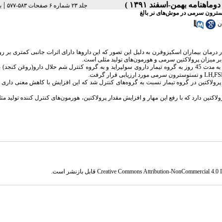
|
جلد ۲۳ شماره ۶ صفحات ۵۸۳-۵۷۷
ب
ن
ر درمان بیماران اسکیزوفرن به دلیل این تصور که این داروها دارای اثرات جانبی کمتری بر ر
بر میزان پرولاکتین سرمی و هورمون‌های تولید مثلی است.
: 23 موش نر سوری بالغ به 3 گروه تیمار، کنترل شم و کنترل تقسیم شدند. به مدت 45 روز به گروه تیمار داروی سولپراید و به گروه کنترل شم حلال دارو(رو
LH,FS
و تستوسترون سرمی مورد ارزیابی قرار گرفت.
رولاکتین در گروه تیمار نسبت به گروه‌های کنترل شد که این افزایش با کاهش معنی داری 
اکتین دارد که با رفع این مهار و افزایش مقدار پرولاکتین، هورمون‌های کنترل کننده تولید مثل
Creative Commons Attribution-NonCommercial 4.0 In
قابل بازنشر است.