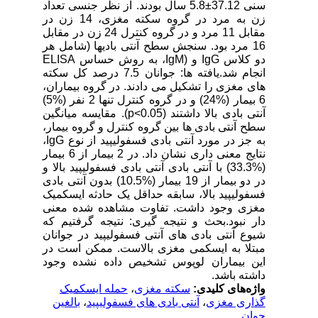
سنی 37.12±5.8 سال بودند. از نظر جنسی تعداد
زن به مرد در گروه سکته مغزی، 14 زن در
مقابل 11 مرد و در گروه کنترل 24 زن در مقابل
16 مرد بود. سنجش سطح آنتی بادیها (شامل هر
دو کلاس IgG و (IgM، به روش حساس ELISA
انجام شد.یافته ها: جوانان 7.5 درصد کل سکته
های مغزی را تشکیل می دادند. در گروه بیماران،
6 بیمار (%24) و در گروه کنترل تنها 2 نفر (%5)
آنتی بادی بالا داشتند (p<0.05). مقایسه میانگین
سطح آنتی بادی ها بین گروه کنترل و گروه بیمار،
به جز در مورد آنتی بادی فسفولیپید از نوع IgG،
نتایج معنی داری نشان داد. در 2 بیمار از 6 بیمار
(%33.3) با آنتی بادی آنتی بادی فسفولیپید بالا و
در دو بیمار از 19 بیمار (%10.5) بدون آنتی بادی
فسفولیپید بالا، سابقه حداقل یک حادثه ایسکمیک
مغزی وجود داشت. تفاوت مشاهده شده معنی
دار نبود.بحث و نتیجه گیری: نتیجه گرفتیم که
شیوع آنتی بادی های آنتی فسفولیپید در جوانان
مبتلا به ایسکمی مغزی بالاست. ممکن است در
این بیماران لوپوس تشخیص داده نشده وجود
داشته باشد.
واژه‌های کلیدی:
سکته مغزی
،
حمله ایسکمیک
گذاری مغزی
،
آنتی بادی های فسفولیپید
،
بالغین
جوان