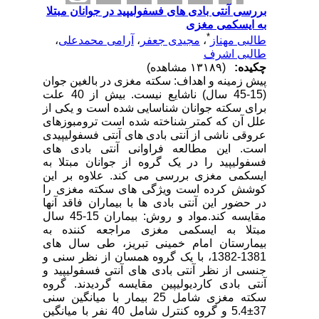
بررسی آنتی بادی های فسفولیپید در جوانان مبتلا
به ایسکمی مغزی
*
طالبی مهناز
،
مجیدی جعفر
،
آرامی محمدعلی
،
طالبی اشرف
چکیده:
(۱۳۱۸۹ مشاهده)
پیش زمینه و اهداف: سکته مغزی در بالغین جوان
(15-45 سال) ناشایع نیست. بیش از 40 علت
برای سکته جوانان شناسایی شده است و یکی از
علل آن که کمتر شناخته شده است ترومبوزهای
عروقی ناشی از آنتی بادی های آنتی فسفولیپیدی
است. این مطالعه فراوانی آنتی بادی های
فسفولیپید را در یک گروه از جوانان مبتلا به
ایسکمی مغزی بررسی می کند. علاوه بر این
کوشش کرده است ویژگی های سکته مغزی را
در حضور این آنتی بادی ها با بیماران فاقد آنها
مقایسه کند.مواد و روش: بیماران 15-45 سال
مبتلا به ایسکمی مغزی مراجعه کننده به
بیمارستان امام خمینی تبریز، طی سال های
1381-1382، با یک گروه همسان از نظر سنی و
جنسی از نظر آنتی بادی های آنتی فسفولیپید و
آنتی بادی کاردیولیپین مقایسه گردیدند. گروه
سکته مغزی شامل 25 بیمار با میانگین سنی
37±5.4 و گروه کنترل شامل 40 نفر با میانگین