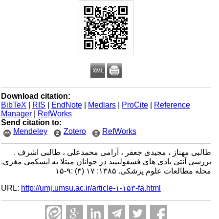
Download citation:
BibTeX
|
RIS
|
EndNote
|
Medlars
|
ProCite
|
Reference
Manager
|
RefWorks
Send citation to:
Mendeley
Zotero
RefWorks
طالبی مهناز ، مجیدی جعفر ، آرامی محمدعلی ، طالبی اشرف .
بررسی آنتی بادی های فسفولیپید در جوانان مبتلا به ایسکمی مغزی.
مجله مطالعات علوم پزشکی. ۱۳۸۵; ۱۷ (۳) :۹-۱۵
URL:
http://umj.umsu.ac.ir/article-۱-۱۵۳-fa.html