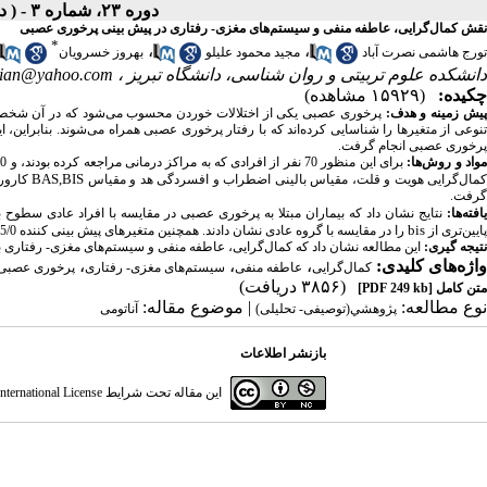
دوره ۲۳، شماره ۳ - ( دوماهنامه مرداد_شهریور ۱۳۹۱ )
نقش کمال‌گرایی، عاطفه منفی و سیستم‌های مغزی- رفتاری در پیش بینی پرخوری عصبی
*
،
،
تورج هاشمی نصرت آباد
مجید محمود علیلو
بهروز خسرویان
دانشکده علوم تربیتی و روان شناسی، دانشگاه تبریز ،
vian@yahoo.com
چکیده:
(۱۵۹۲۹ مشاهده)
یش زمینه و هدف:
پرخوری عصبی یکی از اختلالات خوردن محسوب می‌شود که در آن شخص پر
نوعی از متغیرها را شناسایی کرده‌اند که با رفتار پرخوری عصبی همراه می‌شوند. بنابرای
پرخوری عصبی انجام گرفت.
واد و روش‌ها:
برای این منظور 70 نفر از افرادی که به مراکز درمانی مراجعه کرده بودند، و 70 نفر فرد عادی به روش هدفمند و در دسترس انتخاب شدند. برای گردآوری اطلاعات از پرسشنامه‌های
BAS,BIS
مال‌گرایی
هویت و قلت، مقیاس بالینی اضطراب و افسردگی هد و مقیاس
کارور 
گرفت.
افته‌ها:
نتایج نشان داد که بیماران مبتلا به پرخوری عصبی در مقایسه با افراد عادی سطوح ب
bis
پایین‌تری از
را در مقایسه با گروه عادی نشان دادند. همچنین متغیرهای پیش بینی کننده 85/0 از واریانس پرخوری عصبی را تبیین کردند.
نتیجه گیری:
این مطالعه نشان داد که
کمال‌گرایی
، عاطفه منفی و سیستم‌های مغزی- رفتاری 
واژه‌های کلیدی:
،
،
،
کمال‌گرایی
عاطفه منفی
سیستم‌های مغزی- رفتاری
پرخوری عصبی
(۳۸۵۶ دریافت)
متن کامل
[PDF 249 kb]
نوع مطالعه:
| موضوع مقاله:
پژوهشي(توصیفی- تحلیلی)
آناتومی
بازنشر اطلاعات
این مقاله تحت شرایط
ternational License