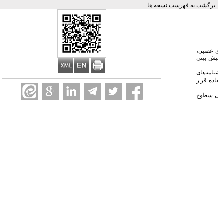
برگشت به فهرست نسخه ها
ی عصبی،
یش بینی
اده قرار
بی سطوح