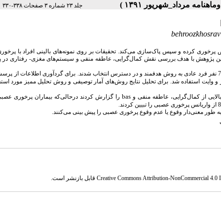
|
جلد ۲۳ شماره ۳ صفحات ۳۳۸-۳۳۰
behroozkhosra
خوری کرده و سپس پاک‌سازی می‌کند. تحقیقات بر روی نمونه‌های بالینی افراد با پرخور
ن، این پژوهش با هدف بررسی نقش
کمال‌گرایی
، عاطفه منفی و سیستم‌های مغزی- رفتاری در پ
و وایت استفاده شد. برای تحلیل نتایج روش‌های آمار توصیفی و روش تحلیل ممیز مورد استف
bas
الایی از
کمال‌گرایی
، عاطفه منفی و
را گزارش کردند درحالی‌که بیماران پرخوری عص
به طور
معنی‌دار
وقوع یا عدم وقوع پرخوری عصبی را پیش بینی می‌کنند.
Creative Commons Attribution-NonCommercial 4.0 In
قابل بازنشر است.