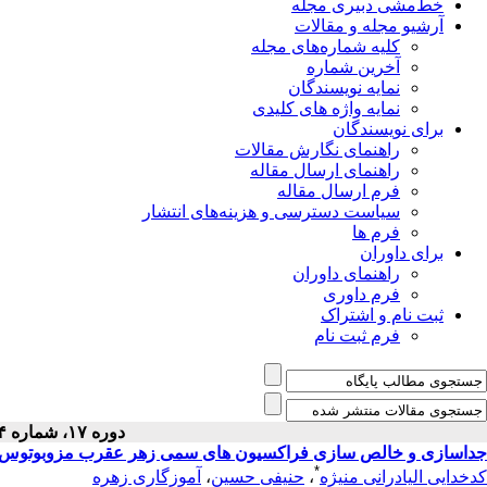
خط‌مشی دبیری مجله
آرشیو مجله و مقالات
کلیه شماره‌های مجله
آخرین شماره
نمایه نویسندگان
نمایه واژه های کلیدی
برای نویسندگان
راهنمای نگارش مقالات
راهنمای ارسال مقاله
فرم ارسال مقاله
سیاست دسترسی و هزینه‌های انتشار
فرم ها
برای داوران
راهنمای داوران
فرم داوری
ثبت نام و اشتراک
فرم ثبت نام
دوره ۱۷، شماره ۴ - ( دى ۱۳۸۵ )
جداسازی و خالص سازی فراکسیون های سمی زهر عقرب مزوبوتوس اپیوس (hus eupeus
*
کدخدایی الیادرانی منیژه
،
حنیفی حسین
،
آموزگاری زهره