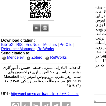
ه ویژه
ال های
ر این
اپیوس
pH=4.7 جدا سازی شد. سپس اجزای
 نتیجه
ون تفکیک شده به دست آمد.
II و IV برای موش ها اثر سمی دارند و LD50 آن ها به ترتیب
Download citation:
CM-Sephadex C-25 در تعادل با بافراستات
BibTeX
|
RIS
|
EndNote
|
Medlars
|
ProCite
|
 آن ها بر روی
Reference Manager
|
RefWorks
ئین فراکسیون III که روی ستون برده شد،
Send citation to:
242.75 میلی گرم (97%) در زیر فراکسیون های تفکیک شده به دست آمد. زیر فراکسیون III.14 دوباره بر روی ستون Sephadex C-25-CM در
Mendeley
Zotero
RefWorks
تعادل با بافراستات آمونیوم 20 میلی مولار و pH =6 به کاربرده شد. در این مرحله سه توکسین به صورت خالص به دست آمد. توکسین III.14.4 با
 که در
کدخدایی الیادرانی منیژه ، حنیفی حسین ، آموزگاری
زهره . جداسازی و خالص سازی فراکسیون های
سمی زهر عقرب مزوبوتوس اپیوس (Mesobuthus
eupeus). مجله مطالعات علوم پزشکی. ۱۳۸۵; ۱۷
(۴) :۹-۱۵
URL:
http://umj.umsu.ac.ir/article-۱-۱۲۴-fa.html