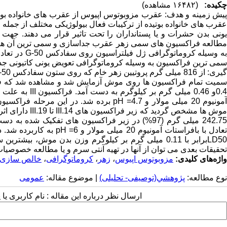
چکیده:
(۱۶۴۸۲ مشاهده)
پیش زمینه و هدف: عقرب مزوبوتوس اپیوس از عقرب های خانواده بوتی
عقرب های خانواده بوتیده از ترکیبات فعال بیولوژیکی مختلف از جمله 
یونی بدن حشرات و یا پستانداران را تحت تاثیر قرار می دهند. جهت
مطالعه فراکسیون های سمی زهر عقرب جداسازی و سمی ترین آن ها 
سمی ترین فراکسیون به وسیله کروماتوگرافی تعویض یونی کاتیونی جدا 
LD50برابر با 0.11 میلی گرم بر کیلوگرم وزن بدن موش،
تحقیقات بعدی می توان از آنها در تهیه آنتی سرم و یا مطالعه خصوصیا
واژه‌های کلیدی:
مزوبوتوس اپیوس
،
زهر
،
کروماتوگرافی
،
خالص سازی
نوع مطالعه:
پژوهشي(توصیفی- تحلیلی)
| موضوع مقاله:
عمومى
ارسال نظر درباره این مقاله : نام کاربری ی