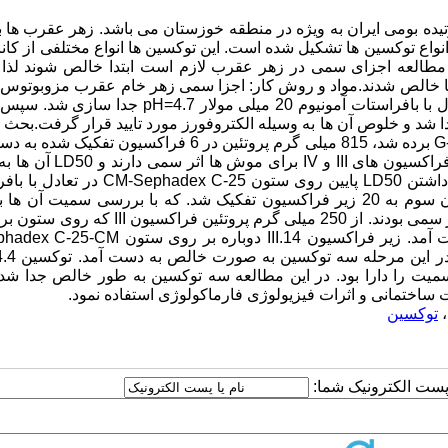
ده بومی ایران به ویژه در منطقه خوزستان می باشد. زهر عقرب ها ب
انواع توکسین ها تشکیل شده است. این توکسین ها انواع مختلفی از کان
 مطالعه اجزای سمی در زهر عقرب لازم است ابتدا خالص شوند لذا د
خالص شدند.مواد و روش کار: اجزا سمی زهر خام عقرب مزوبوتوس 
به وسیله کروماتوگرافی ژل فیلتراسیون روی سفادکس G-50 در تعادل با بافراستات آمونیوم 20 میلی مولار 
شد و خلوص آن ها به وسیله الکتروفورز مورد تایید قرار گرفت.بحث و
گیری: از 816 میلی گرم پروتیین زهر خام که روی ستون سفادکس G-50 برده شد، 815 میلی گرم پروتئین در 6 فراکسی
سمیت تمام فراکسیون ها روی موش آزمایش شد و مشاهده شد که فراکسیون های I
0.4و 0.46 میلی گرم بر کیلوگرم به دست آمد. فراکسیون III به علت داشتن LD50 پایین روی ستون 
آمونیوم 20 میلی مولار و pH =4.7 برده شد. در این مرحله فراکسیون سوم به 20 زیر فراکسیون تفکیک شد. که با بررسی سمیت
موش ها مشخص گردید که زیر فراکسیون های III.14 تا III.19 دارای اثر سمی بودند. از 250 میلی گرم پروت
 بیشترین سمیت را دارا بود. در این مطالعه سه توکسین به طور خالص جدا شد
ت ساختمانی و اثرات فیزیولوژی فارماکولوژی استفاده نمود.
،
توکسین
ا پست الکترونیک شما: