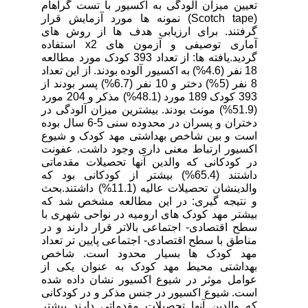
تعیین میزان آلودگی به اکسیور با تست گراهام
(Scotch tape) نمونه ها مورد آزمایش قرار
گرفتند. برای ارزیابی هدف ها از روش های
آماری توصیفی و آزمون های x2 استفاده
گردید.یافته ها: از تعداد 393 کودک مورد مطالعه
18 نفر (4.6%) به اکسیور آلوده بودند. از این تعداد
8 نفر (5%) دختر و 10 نفر (6.7%) پسر بودند از
393 کودک 189 مورد (48.1%) مذکر و 204 مورد
(51.9%) مونث بودند. بیشترین میزان آلودگی در
دختران و پسران در محدوده سنی 5-6 سال بوده
است و بین شاخص بهداشتی مهد کودک و شیوع
اکسیور ارتباط معنی داری وجود داشت. عفونت
در کودکانی که والدین آنها تحصیلات مقدماتی
داشتند (65.4%) بیشتر از کودکانی بود که
والدینشان تحصیلات عالیه (11.1%) داشتند.بحث
و نتیجه گیری: در این مطالعه مشخص شد که
بیشتر مهد کودک های ارومیه در نواحی شهری با
سطح اقتصادی- اجتماعی بالاتر قرار دارند و در
مناطق با سطح اقتصادی- اجتماعی پایین تر تعداد
مهد کودک ها بسیار محدود است. شاخص
بهداشتی محیط مهد کودک به عنوان یکی از
عوامل موثر در شیوع اکسیور نشان داده شده
است. شیوع اکسیور در جنس مذکر و در کودکانی
که والدین آنها تحصیلات مقدماتی دارند بیشتر