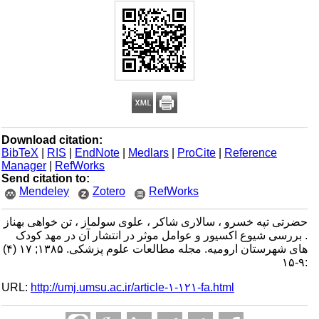
Download citation:
BibTeX
|
RIS
|
EndNote
|
Medlars
|
ProCite
|
Reference
Manager
|
RefWorks
Send citation to:
Mendeley
Zotero
RefWorks
حضرتی تپه خسرو ، سالاری شاکر ، علوی سولماز ، تن خواهی بهناز
. بررسی شیوع اکسیور و عوامل موثر در انتشار آن در مهد کودک
های شهرستان ارومیه. مجله مطالعات علوم پزشکی. ۱۳۸۵; ۱۷ (۴)
:۹-۱۵
URL:
http://umj.umsu.ac.ir/article-۱-۱۲۱-fa.html