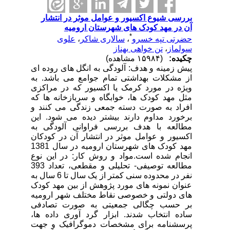
بررسی شیوع اکسیور و عوامل موثر در انتشار
آن در مهد کودک های شهرستان ارومیه
*
حضرتی تپه خسرو
،
سالاری شاکر
،
علوی
سولماز
،
تن خواهی بهناز
چکیده:
(۱۵۹۸۴ مشاهده)
پیش زمینه و هدف: آلودگی به انگل های روده ای
از مشکلات بهداشتی تمام جوامع می باشد. به
ویژه در مورد کرمک یا اکسیور که در مراکزی
مثل مهد کودک ها، خوابگاه و سربازخانه ها که
افراد به صورت دسته جمعی زندگی می کنند و
برخورد مداوم دارند بیشتر دیده می شود. این
مطالعه با هدف بررسی فراوانی آلودگی به
اکسیور و عوامل موثر در انتشار آن در کودکان
مهد کودک های شهرستان ارومیه در سال 1381
انجام شده است.مواد و روش کار: در این نوع
مطالعه توصیفی- تحلیلی و مقطعی، تعداد 393
نفر در محدوده سنی کمتر از یک سال تا 6 سال به
عنوان نمونه های مورد پژوهش از بین مهد کودک
های دولتی و خصوصی نقاط مختلف شهر ارومیه
بر حسب چگالی جمعیتی به صورت تصادفی
ساده انتخاب شدند. ابزار گرد آوری داده ها،
پرسشنامه برای مشخصات دموگرافیک و جهت